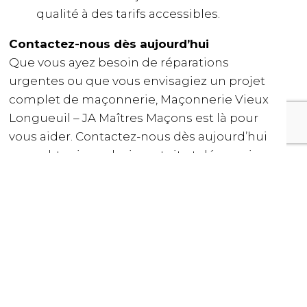
qualité à des tarifs accessibles.
Contactez-nous dès aujourd’hui
Que vous ayez besoin de réparations
urgentes ou que vous envisagiez un projet
complet de maçonnerie, Maçonnerie Vieux
Longueuil – JA Maîtres Maçons est là pour
vous aider. Contactez-nous dès aujourd’hui
pour obtenir un devis gratuit et découvrir
comment nous pouvons valoriser votre
propriété avec un travail de maçonnerie
professionnel et durable.
Maçonnerie à Vieux Longueuil – JA Maîtres
Maçons sont là pour vous !