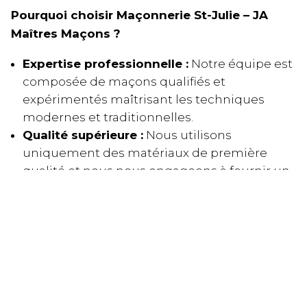
Pourquoi choisir Maçonnerie St-Julie – JA
Maîtres Maçons ?
Expertise professionnelle :
Notre équipe est
composée de maçons qualifiés et
expérimentés maîtrisant les techniques
modernes et traditionnelles.
Qualité supérieure :
Nous utilisons
uniquement des matériaux de première
qualité et nous nous engageons à fournir un
travail irréprochable à chaque intervention.
Service client exceptionnel :
Communication transparente, écoute
attentive et accompagnement tout au long
du projet.
Prix compétitifs :
Nous offrons des solutions
de maçonnerie de haute qualité à des tarifs