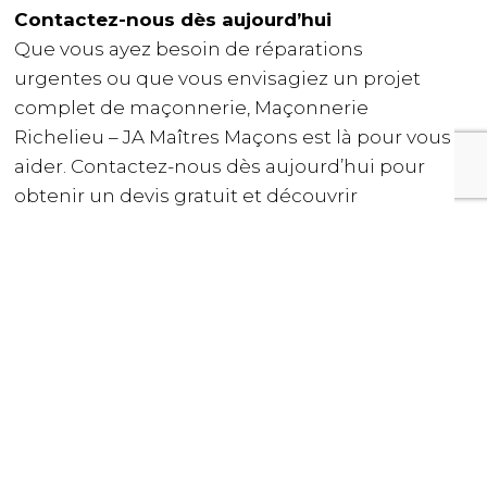
Contactez-nous dès aujourd’hui
Que vous ayez besoin de réparations
urgentes ou que vous envisagiez un projet
complet de maçonnerie, Maçonnerie
Richelieu – JA Maîtres Maçons est là pour vous
aider. Contactez-nous dès aujourd’hui pour
obtenir un devis gratuit et découvrir
comment nous pouvons valoriser votre
propriété avec un travail de maçonnerie
professionnel et durable.
Maçonnerie à Richelieu – JA Maîtres Maçons
sont là pour vous !
CLIQUEZ ICI POUR TOUS LES DÉTAILS DE