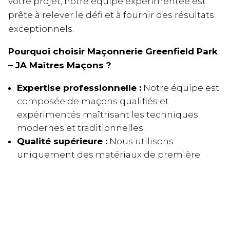
votre projet, notre équipe expérimentée est
prête à relever le défi et à fournir des résultats
exceptionnels.
Pourquoi choisir Maçonnerie Greenfield Park
– JA Maîtres Maçons ?
Expertise professionnelle :
Notre équipe est
composée de maçons qualifiés et
expérimentés maîtrisant les techniques
modernes et traditionnelles.
Qualité supérieure :
Nous utilisons
uniquement des matériaux de première
qualité et nous nous engageons à fournir un
travail irréprochable à chaque intervention.
Service client exceptionnel :
Communication transparente, écoute
attentive et accompagnement tout au long