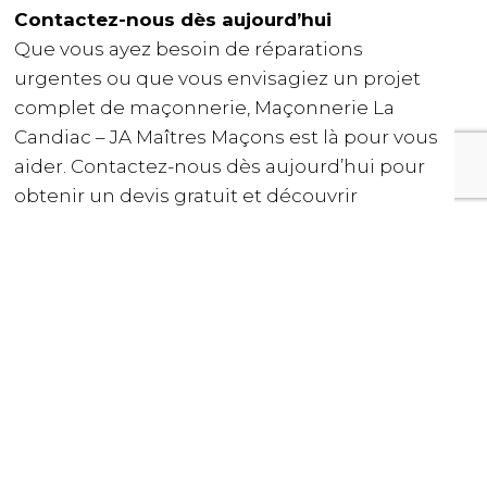
Contactez-nous dès aujourd’hui
Que vous ayez besoin de réparations
urgentes ou que vous envisagiez un projet
complet de maçonnerie, Maçonnerie La
Candiac – JA Maîtres Maçons est là pour vous
aider. Contactez-nous dès aujourd’hui pour
obtenir un devis gratuit et découvrir
comment nous pouvons valoriser votre
propriété avec un travail de maçonnerie
professionnel et durable.
Maçonnerie à La Candiac – JA Maîtres
Maçons sont là pour vous !
CLIQUEZ ICI POUR TOUS LES DÉTAILS DE